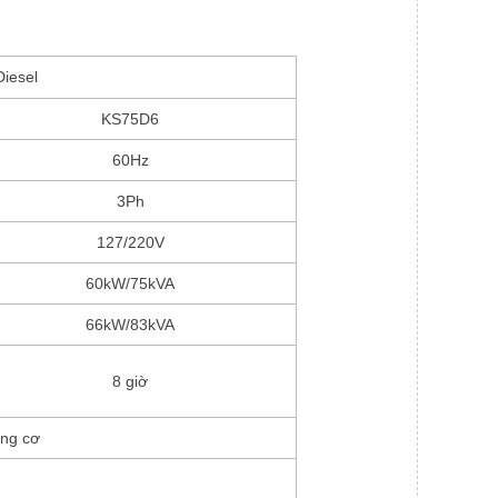
Diesel
KS75D6
60Hz
3Ph
127/220V
60kW/75kVA
66kW/83kVA
8 giờ
ộng cơ