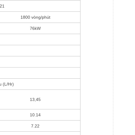
21
1800 vòng/phút
76kW
u (L/Hr)
13,45
10.14
7.22