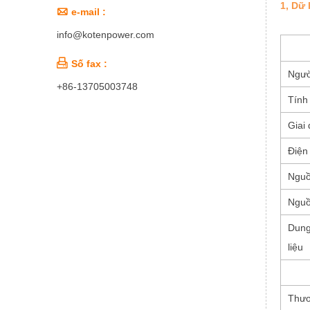
1, Dữ 

e-mail :
info@kotenpower.com

Số fax :
Ngườ
+86-13705003748
Tính
Giai
Điện
Nguồ
Nguồ
Dung
liệu
Thươ