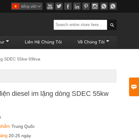








tiếng việt


ur
Liên Hệ Chúng Tôi
Về Chúng Tôi
òng SDEC 55kw 69kva

điện diesel im lặng dòng SDEC 55kw
n
 phẩm
Trung Quốc
 hàng
20-25 ngày