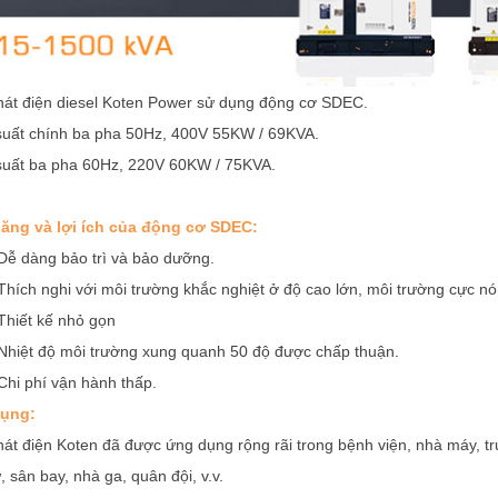
át điện diesel Koten Power sử dụng động cơ SDEC.
uất chính ba pha 50Hz, 400V 55KW / 69KVA.
uất ba pha 60Hz, 220V 60KW / 75KVA.
năng và lợi ích của động cơ SDEC:
Dễ dàng bảo trì và bảo dưỡng.
Thích nghi với môi trường khắc nghiệt ở độ cao lớn, môi trường cực nón
Thiết kế nhỏ gọn
Nhiệt độ môi trường xung quanh 50 độ được chấp thuận.
Chi phí vận hành thấp.
ụng:
át điện Koten đã được ứng dụng rộng rãi trong bệnh viện, nhà máy, t
, sân bay, nhà ga, quân đội, v.v.