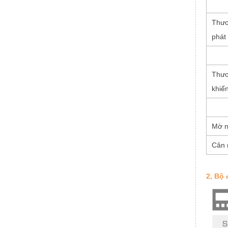
Thươ
phát
Thươ
khiể
Mờ n
Cân 
2, Bộ 