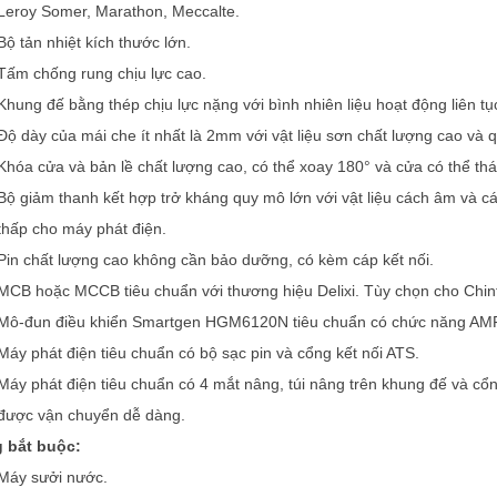
Leroy Somer, Marathon, Meccalte.
Bộ tản nhiệt kích thước lớn.
Tấm chống rung chịu lực cao.
Khung đế bằng thép chịu lực nặng với bình nhiên liệu hoạt động liên tục
Độ dày của mái che ít nhất là 2mm với vật liệu sơn chất lượng cao và 
Khóa cửa và bản lề chất lượng cao, có thể xoay 180° và cửa có thể tháo
Bộ giảm thanh kết hợp trở kháng quy mô lớn với vật liệu cách âm và c
thấp cho máy phát điện.
Pin chất lượng cao không cần bảo dưỡng, có kèm cáp kết nối.
MCB hoặc MCCB tiêu chuẩn với thương hiệu Delixi. Tùy chọn cho Chint,
Mô-đun điều khiển Smartgen HGM6120N tiêu chuẩn có chức năng AMF,
Máy phát điện tiêu chuẩn có bộ sạc pin và cổng kết nối ATS.
Máy phát điện tiêu chuẩn có 4 mắt nâng, túi nâng trên khung đế và cổ
được vận chuyển dễ dàng.
 bắt buộc:
Máy sưởi nước.