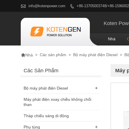

info@kotenpower.com
+86-13705003748/+86-159600

Koten Powe
Nhà

>
Các sản phẩm
>
Bộ máy phát điện Diesel
>
Bộ
Nhà
Các Sản Phẩm
Máy p
+
Bộ máy phát điện Diesel
Máy phát điện xoay chiều không chổi
than
Tháp chiếu sáng di động
+
Phụ tùng