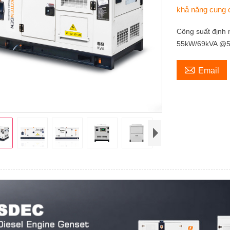
khả năng cung
Công suất định
55kW/69kVA @5

Email