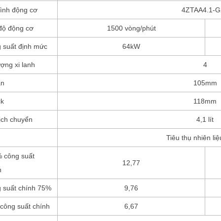
ình động cơ
4ZTAA4.1-G
độ động cơ
1500 vòng/phút
 suất định mức
64kW
ượng xi lanh
4
an
105mm
ck
118mm
ịch chuyển
4,1 lít
Tiêu thụ nhiên liệ
 công suất
12,77
h
 suất chính 75%
9,76
công suất chính
6,67