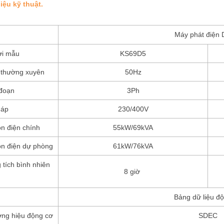
liệu kỹ thuật.
Máy phát điện 
i mẫu
KS69D5
 thường xuyên
50Hz
 đoạn
3Ph
 áp
230/400V
n điện chính
55kW/69kVA
n điện dự phòng
61kW/76kVA
 tích bình nhiên
8 giờ
Bảng dữ liệu đ
ng hiệu động cơ
SDEC