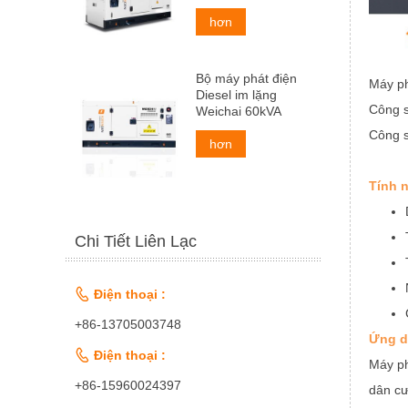
hơn
Bộ máy phát điện
Máy ph
Diesel im lặng
Công s
Weichai 60kVA
Công s
hơn
Tính 
Chi Tiết Liên Lạc

Điện thoại :
+86-13705003748
Ứng d

Điện thoại :
Máy ph
+86-15960024397
dân cư