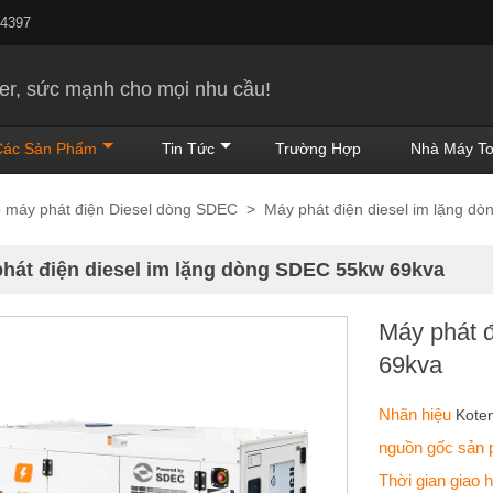
24397
r, sức mạnh cho mọi nhu cầu!
Các Sản Phẩm
Tin Tức
Trường Hợp
Nhà Máy To
 máy phát điện Diesel dòng SDEC
>
Máy phát điện diesel im lặng d
hát điện diesel im lặng dòng SDEC 55kw 69kva
Máy phát 
69kva
Nhãn hiệu
Kote
nguồn gốc sản
Thời gian giao