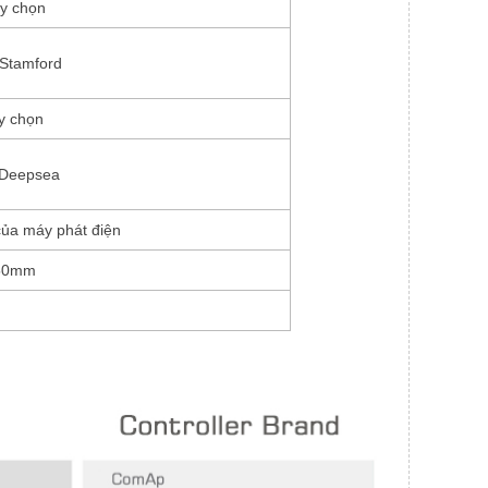
ùy chọn
Stamford
ùy chọn
Deepsea
của máy phát điện
50mm