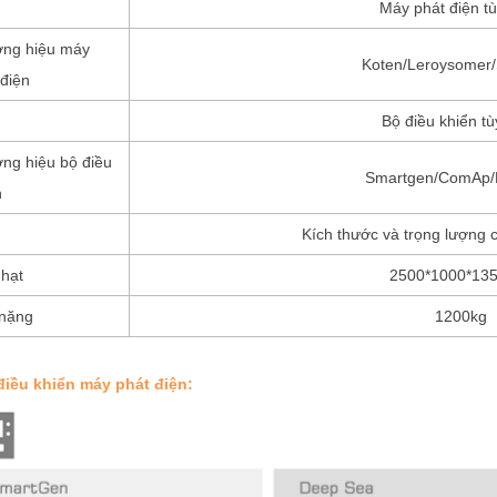
Máy phát điện t
ng hiệu máy
Koten/Leroysomer/
 điện
Bộ điều khiển t
ng hiệu bộ điều
Smartgen/ComAp/
n
Kích thước và trọng lượng 
hạt
2500*1000*13
nặng
1200kg
điều khiển máy phát điện: