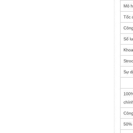
Mô h
Tốc 
Công
Số l
Kho
Stro
Sự d
100%
chín
Công
50% 