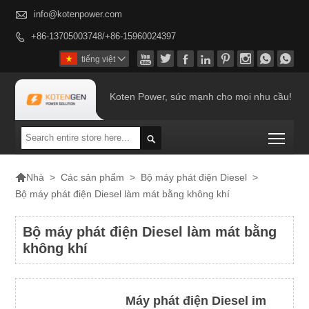

info@kotenpower.com
+86-13705003748/+86-15960024397









tiếng việt

Koten Power, sức mạnh cho mọi nhu cầu!
Togg


>
Các sản phẩm
>
Bộ máy phát điện Diesel
>
Nhà
Bộ máy phát điện Diesel làm mát bằng không khí
Bộ máy phát điện Diesel làm mát bằng
không khí
Máy phát điện Diesel im