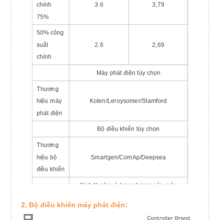
chính
3.6
3,79
75%
50% công
suất
2.6
2,69
chính
Máy phát điện tùy chọn
Thương
hiệu máy
Koten/Leroysomer/Stamford
phát điện
Bộ điều khiển tùy chọn
Thương
hiệu bộ
Smartgen/ComAp/Deepsea
điều khiển
Kích thước và trọng lượng của máy
phát điện
2, Bộ điều khiển máy phát điện:
Mờ nhạt
2300*960*1300mm