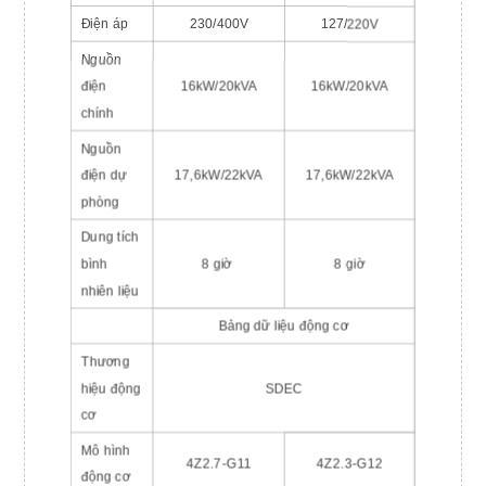
Điện áp
230/400V
127/220V
Nguồn
điện
16kW/20kVA
16kW/20kVA
chính
Nguồn
điện dự
17,6kW/22kVA
17,6kW/22kVA
phòng
Dung tích
bình
8 giờ
8 giờ
nhiên liệu
Bảng dữ liệu động cơ
Thương
hiệu động
SDEC
cơ
Mô hình
4Z2.7-G11
4Z2.3-G12
động cơ