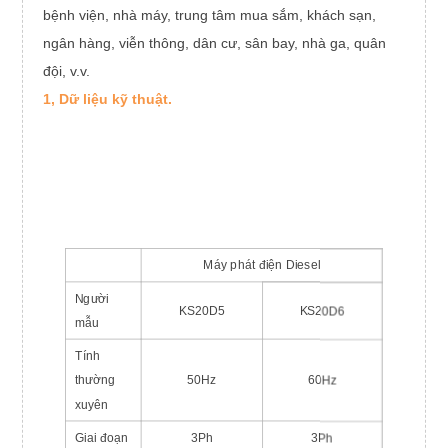
bệnh viện, nhà máy, trung tâm mua sắm, khách sạn,
ngân hàng, viễn thông, dân cư, sân bay, nhà ga, quân
đội, v.v.
1, Dữ liệu kỹ thuật.
Máy phát điện Diesel
Người
KS20D5
KS20D6
mẫu
Tính
thường
50Hz
60Hz
xuyên
Giai đoạn
3Ph
3Ph