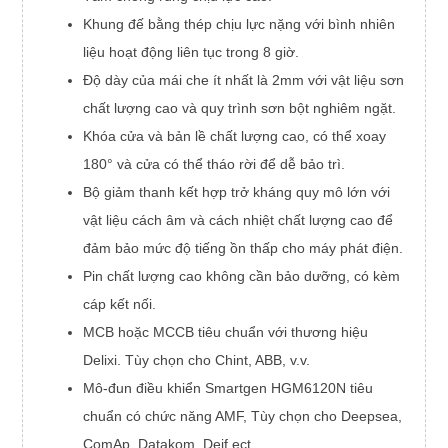
Khung đế bằng thép chịu lực nặng với bình nhiên
liệu hoạt động liên tục trong 8 giờ.
Độ dày của mái che ít nhất là 2mm với vật liệu sơn
chất lượng cao và quy trình sơn bột nghiêm ngặt.
Khóa cửa và bản lề chất lượng cao, có thể xoay
180° và cửa có thể tháo rời để dễ bảo trì.
Bộ giảm thanh kết hợp trở kháng quy mô lớn với
vật liệu cách âm và cách nhiệt chất lượng cao để
đảm bảo mức độ tiếng ồn thấp cho máy phát điện.
Pin chất lượng cao không cần bảo dưỡng, có kèm
cáp kết nối.
MCB hoặc MCCB tiêu chuẩn với thương hiệu
Delixi. Tùy chọn cho Chint, ABB, v.v.
Mô-đun điều khiển Smartgen HGM6120N tiêu
chuẩn có chức năng AMF, Tùy chọn cho Deepsea,
ComAp, Datakom, Deif ect.