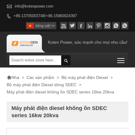

info@kotenpower.com
+86-13705003748/+86-15960024397









tiếng việt

Koten Power, sức mạnh cho mọi nhu cầu!
Togg


>
Các sản phẩm
>
Bộ máy phát điện Diesel
>
Nhà
Bộ máy phát điện Diesel dòng SDEC
>
Máy phát điện diesel không ồn SDEC series 16kw 20kva
Máy phát điện diesel không ồn SDEC
series 16kw 20kva