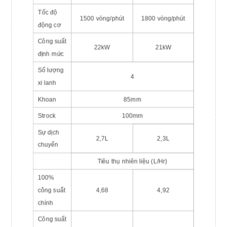
Tốc độ
1500 vòng/phút
1800 vòng/phút
động cơ
Công suất
22kW
21kW
định mức
Số lượng
4
xi lanh
Khoan
85mm
Strock
100mm
Sự dịch
2,7L
2,3L
chuyển
Tiêu thụ nhiên liệu (L/Hr)
100%
công suất
4,68
4,92
chính
Công suất