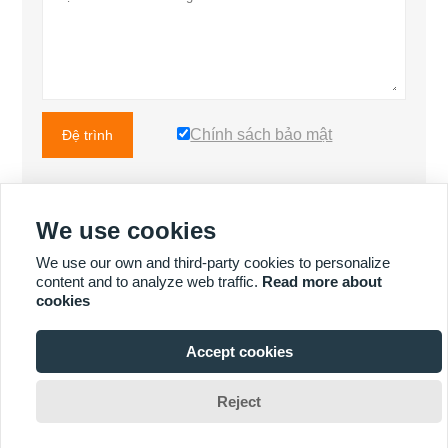
Chính sách bảo mật
Đệ trình
We use cookies
NHIỀU SẢN PHẨM HƠN
We use our own and third-party cookies to personalize
content and to analyze web traffic.
Read more about
cookies
NHIỀU DỊCH VỤ HƠN
Accept cookies

Reject
Bản quyền © Fuzhou Koten Power Equipment Co., Ltd.