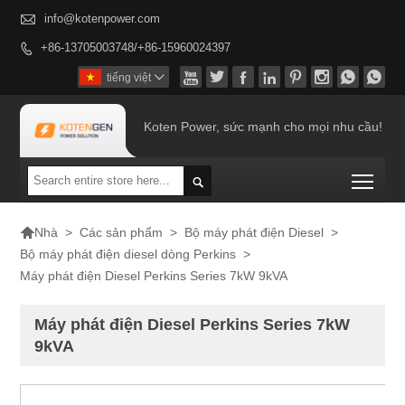

info@kotenpower.com
+86-13705003748/+86-15960024397









tiếng việt

Koten Power, sức mạnh cho mọi nhu cầu!
Togg


>
Các sản phẩm
>
Bộ máy phát điện Diesel
>
Nhà
Bộ máy phát điện diesel dòng Perkins
>
Máy phát điện Diesel Perkins Series 7kW 9kVA
Máy phát điện Diesel Perkins Series 7kW
9kVA