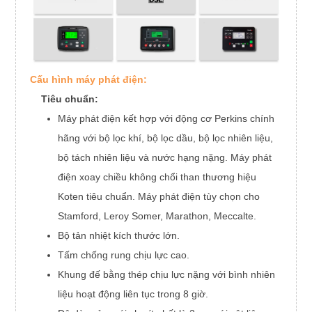
Stamford PI0
Giai đoạn
Điện áp
400/230V
Loại dây điện
Thông
Vòng bi
số kỹ
Hệ số công suất
thuật
máy
Tính thường xuyên
50Hz
Cấu hình máy phát điện:
phát
Nguồn điện chính
8kW
điện
Tiêu chuẩn:
Loại Exciter
Điều chỉnh điện áp
Máy phát điện kết hợp với động cơ Perkins chính
Cấp độ bảo vệ
hãng với bộ lọc khí, bộ lọc dầu, bộ lọc nhiên liệu,
Cấp độ cách ly
Độ cao
bộ tách nhiên liệu và nước hạng nặng. Máy phát
điện xoay chiều không chổi than thương hiệu
Koten tiêu chuẩn. Máy phát điện tùy chọn cho
Stamford, Leroy Somer, Marathon, Meccalte.
Bộ tản nhiệt kích thước lớn.
Tấm chống rung chịu lực cao.
Khung đế bằng thép chịu lực nặng với bình nhiên
liệu hoạt động liên tục trong 8 giờ.