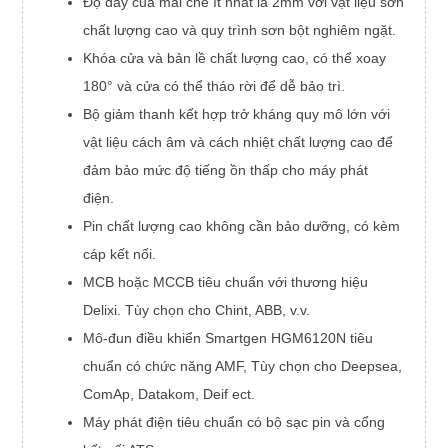
Độ dày của mái che ít nhất là 2mm với vật liệu sơn
chất lượng cao và quy trình sơn bột nghiêm ngặt.
Khóa cửa và bản lề chất lượng cao, có thể xoay
180° và cửa có thể tháo rời để dễ bảo trì.
Bộ giảm thanh kết hợp trở kháng quy mô lớn với
vật liệu cách âm và cách nhiệt chất lượng cao để
đảm bảo mức độ tiếng ồn thấp cho máy phát
điện.
Pin chất lượng cao không cần bảo dưỡng, có kèm
cáp kết nối.
MCB hoặc MCCB tiêu chuẩn với thương hiệu
Delixi. Tùy chọn cho Chint, ABB, v.v.
Mô-đun điều khiển Smartgen HGM6120N tiêu
chuẩn có chức năng AMF, Tùy chọn cho Deepsea,
ComAp, Datakom, Deif ect.
Máy phát điện tiêu chuẩn có bộ sạc pin và cổng