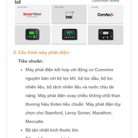
100% công suất
6.1
chính
Công suất chính 75%
4,5
50% công suất chính
3.2
Máy ph
Thương hiệu máy
Koten/Le
phát điện
Bộ điề
Thương hiệu bộ điều
Smartge
khiển
3. Cấu hình máy phát điện:
Kích thước và trọ
Tiêu chuẩn:
Mờ nhạt
2100
Cân nặng
Máy phát điện kết hợp với động cơ Cummins
nguyên bản với bộ lọc khí, bộ lọc dầu, bộ lọc
nhiên liệu, bộ tách nhiên liệu và nước chịu tải
nặng. Máy phát điện xoay chiều không chổi than
thương hiệu Koten tiêu chuẩn. Máy phát điện tùy
chọn cho Stamford, Leroy Somer, Marathon,
Meccalte.
Bộ tản nhiệt kích thước lớn.