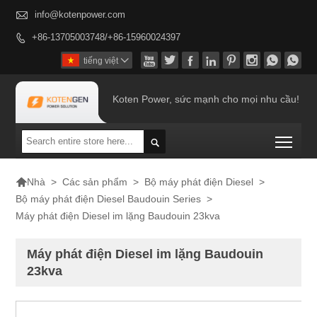

info@kotenpower.com
+86-13705003748/+86-15960024397









tiếng việt

Koten Power, sức mạnh cho mọi nhu cầu!
Togg


>
Các sản phẩm
>
Bộ máy phát điện Diesel
>
Nhà
Bộ máy phát điện Diesel Baudouin Series
>
Máy phát điện Diesel im lặng Baudouin 23kva
Máy phát điện Diesel im lặng Baudouin
23kva