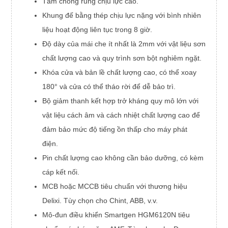
Tấm chống rung chịu lực cao.
Khung đế bằng thép chịu lực nặng với bình nhiên
liệu hoạt động liên tục trong 8 giờ.
Độ dày của mái che ít nhất là 2mm với vật liệu sơn
chất lượng cao và quy trình sơn bột nghiêm ngặt.
Khóa cửa và bản lề chất lượng cao, có thể xoay
180° và cửa có thể tháo rời để dễ bảo trì.
Bộ giảm thanh kết hợp trở kháng quy mô lớn với
vật liệu cách âm và cách nhiệt chất lượng cao để
đảm bảo mức độ tiếng ồn thấp cho máy phát
điện.
Pin chất lượng cao không cần bảo dưỡng, có kèm
cáp kết nối.
MCB hoặc MCCB tiêu chuẩn với thương hiệu
Delixi. Tùy chọn cho Chint, ABB, v.v.
Mô-đun điều khiển Smartgen HGM6120N tiêu