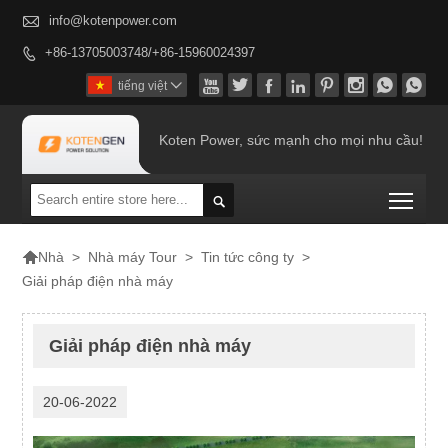

info@kotenpower.com
+86-13705003748/+86-15960024397









tiếng việt

Koten Power, sức mạnh cho mọi nhu cầu!
Togg


>
Nhà máy Tour
>
Tin tức công ty
>
Nhà
Giải pháp điện nhà máy
Giải pháp điện nhà máy
20-06-2022