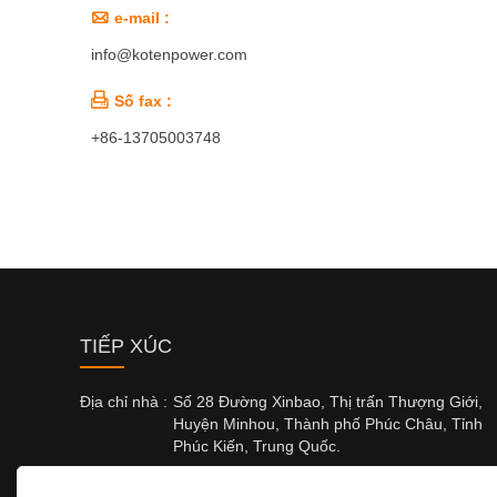

e-mail :
info@kotenpower.com

Số fax :
+86-13705003748
TIẾP XÚC
Địa chỉ nhà :
Số 28 Đường Xinbao, Thị trấn Thượng Giới,
Huyện Minhou, Thành phố Phúc Châu, Tỉnh
Phúc Kiến, Trung Quốc.
e-mail :
info@kotenpower.com