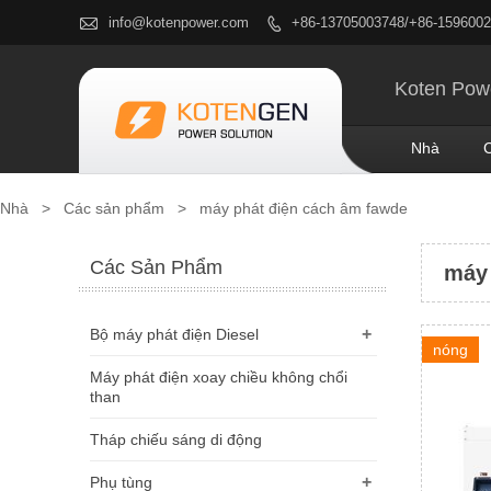

info@kotenpower.com
+86-13705003748/+86-159600

Koten Powe
Nhà
Nhà
>
Các sản phẩm
>
máy phát điện cách âm fawde
Các Sản Phẩm
máy 
+
Bộ máy phát điện Diesel
nóng
Máy phát điện xoay chiều không chổi
than
Tháp chiếu sáng di động
+
Phụ tùng