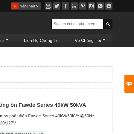








tiếng việt


ur
Liên Hệ Chúng Tôi
Về Chúng Tôi

hống ồn Fawde Series 40kW 50kVA
o máy phát điện Fawde Series 40kW/50kVA @50Hz
20/127V