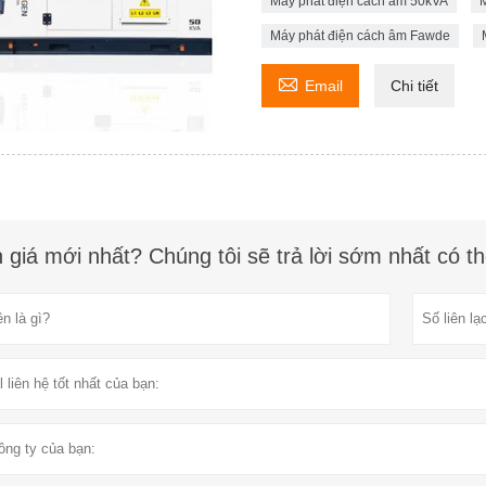
Máy phát điện cách âm 50kVA
M
Máy phát điện cách âm Fawde

Email
Chi tiết
 giá mới nhất? Chúng tôi sẽ trả lời sớm nhất có t