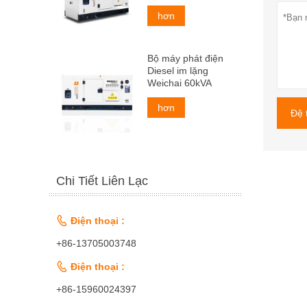
hơn
Bộ máy phát điện
Diesel im lặng
Weichai 60kVA
hơn
Đệ 
Chi Tiết Liên Lạc

Điện thoại :
+86-13705003748

Điện thoại :
+86-15960024397